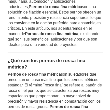
maquinaria, automoción y aplicaciones
4. Admite la personalización del cliente.
industriales,
Pernos de rosca fina métrica
son una
solución de fijación esencial. Estos pernos ofrecen un
5. Servicio profesional de ventas y postventa,
rendimiento, precisión y resistencia superiores, lo que
los convierte en la opción preferida para ensamblajes
bienvenido a consultar en cualquier momento.
críticos. En este artículo, nos adentraremos en el
mundo de
Pernos de rosca fina métrica
, explicando
6. Entrega a tiempo.
qué son, sus beneficios, aplicaciones y por qué son
ideales para una variedad de proyectos.
¿Qué son los pernos de rosca fina
métrica?
Pernos de rosca fina métrica
son sujetadores que
presentan un paso más fino que los pernos métricos
estándar. El término "rosca fina" se refiere al patrón de
rosca en el perno, que se caracteriza por roscas muy
espaciadas que proporcionan un mayor nivel de
precisión y mayor resistencia en comparación con los
pernos de rosca gruesa.
Pernos de rosca fina