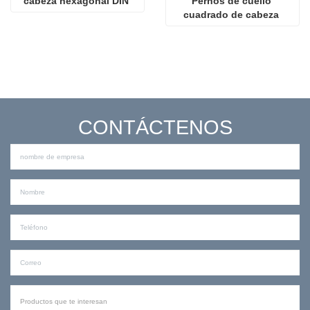
cabeza hexagonal DIN 
Pernos de cuello 
6921
cuadrado de cabeza 
redonda métrica ASME 
B18.5.2.2M
CONTÁCTENOS