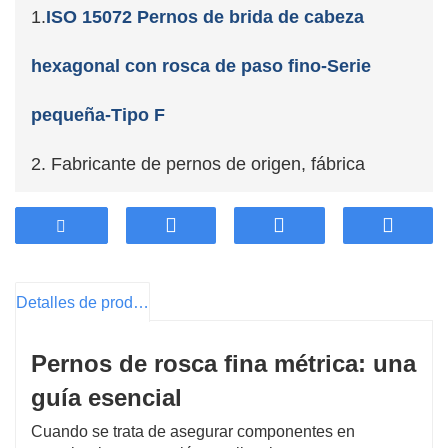
1.
ISO 15072 Pernos de brida de cabeza
hexagonal con rosca de paso fino-Serie
pequeña-Tipo F
2. Fabricante de pernos de origen, fábrica
propia: con ventaja de precio, eliminando la
diferencia de precio de los intermediarios.
Detalles de producto
3. Adopte el acero engrosado de alta calidad
Pernos de rosca fina métrica: una
superior de la industria, alta estabilidad y
guía esencial
durabilidad duradera.
Cuando se trata de asegurar componentes en